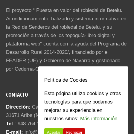
El proyecto “ Puesta en valor del robledal de Betelu.
Acondicionamiento, balizado y sistema informativo en
la Red de Senderos del robledal de Betelu, y su
promoción a través de los topoguía-libro digital y
plataforma web“ cuenta con la ayuda del Programa de
Desarrollo Rural 2014-2020/, financiado por el
FEADER (UE) y Gobierno de Navarra y gestionado
por Cederna-Garalur.
Política de Cookies
Esta página utiliza cookies y otras
CONTACTO
tecnologías para que podamos
Dirección:
Calle Santa María 18.
mejorar su experiencia en
31671 Aribe (NAVARRA)
nuestros sitios:
Más información.
Tel.:
948 764 187
E-mail:
info@iratiaritza.com
Aceptar
Rechazar