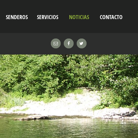
SENDEROS
SERVICIOS
NOTICIAS
CONTACTO
Unión entre pueblos
Geocaching
Oroz Betelu-Olaldea
Aribe I y II
Garralda
Garaioa