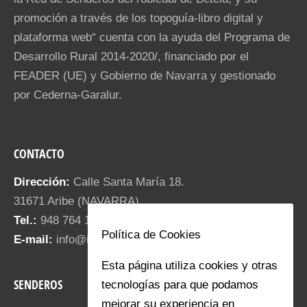
promoción a través de los topoguía-libro digital y
plataforma web“ cuenta con la ayuda del Programa de
Desarrollo Rural 2014-2020/, financiado por el
FEADER (UE) y Gobierno de Navarra y gestionado
por Cederna-Garalur.
CONTACTO
Dirección:
Calle Santa María 18.
31671 Aribe (NAVARRA)
Tel.:
948 764 187
Política de Cookies
E-mail:
info@iratiaritza.com
Esta página utiliza cookies y otras
SENDEROS
tecnologías para que podamos
mejorar su experiencia en