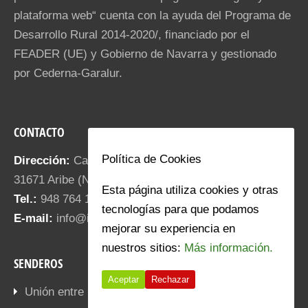
plataforma web“ cuenta con la ayuda del Programa de
Desarrollo Rural 2014-2020/, financiado por el
FEADER (UE) y Gobierno de Navarra y gestionado
por Cederna-Garalur.
CONTACTO
Política de Cookies
Dirección:
Calle Santa María 18.
31671 Aribe (NAVARRA)
Esta página utiliza cookies y otras
Tel.:
948 764 187
tecnologías para que podamos
E-mail:
info@iratiaritza.com
mejorar su experiencia en
nuestros sitios:
Más información.
SENDEROS
Aceptar
Rechazar
Unión entre pueblos