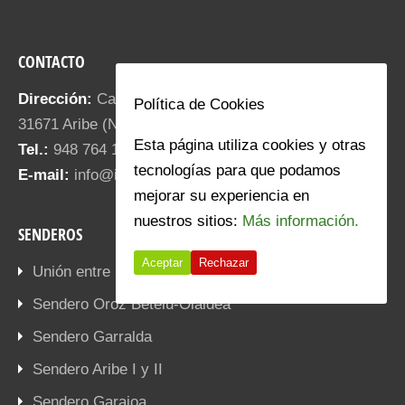
CONTACTO
Dirección:
Calle Santa María 18.
Política de Cookies
31671 Aribe (NAVARRA)
Esta página utiliza cookies y otras
Tel.:
948 764 187
tecnologías para que podamos
E-mail:
info@iratiaritza.com
mejorar su experiencia en
nuestros sitios:
Más información.
SENDEROS
Aceptar
Rechazar
Unión entre pueblos
Sendero Oroz Betelu-Olaldea
Sendero Garralda
Sendero Aribe I y II
Sendero Garaioa